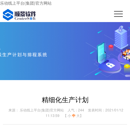
乐动线上平台(集团)官方网站
精细化生产计划
来源： 乐动线上平台(集团)官方网站
人气：244
发表时间：2021/01/12
11:13:59
【
小
中
大
】