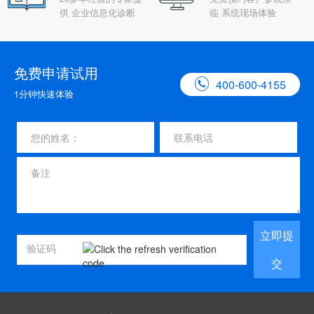
供 企业信息化诊断
临 系统现场体验
免费申请试用

400-600-4155
1分钟快速体验
立即提
交