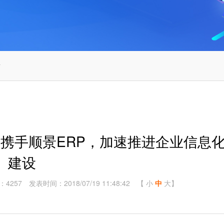
站
携手顺景ERP，加速推进企业信息
建设
：4257
发表时间：2018/07/19 11:48:42
【
小
中
大
】