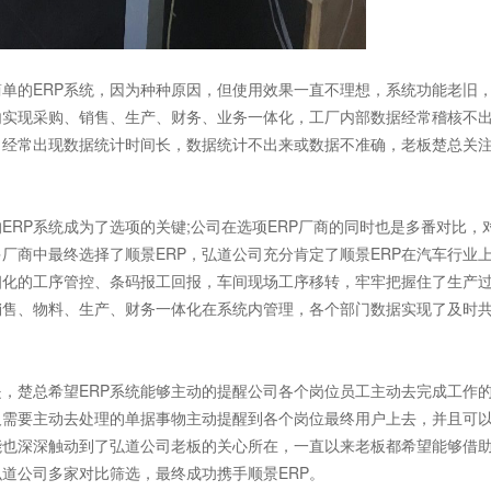
单的ERP系统，因为种种原因，但使用效果一直不理想，系统功能老旧
内实现采购、销售、生产、财务、业务一体化，工厂内部数据经常稽核不
，经常出现数据统计时间长，数据统计不出来或数据不准确，老板楚总关
P系统成为了选项的关键;公司在选项ERP厂商的同时也是多番对比，
多厂商中最终选择了顺景ERP，弘道公司充分肯定了顺景ERP在汽车行业
细化的工序管控、条码报工回报，车间现场工序移转，牢牢把握住了生产
销售、物料、生产、财务一体化在系统内管理，各个部门数据实现了及时
楚总希望ERP系统能够主动的提醒公司各个岗位员工主动去完成工作
及需要主动去处理的单据事物主动提醒到各个岗位最终用户上去，并且可
能也深深触动到了弘道公司老板的关心所在，一直以来老板都希望能够借
道公司多家对比筛选，最终成功携手顺景ERP。