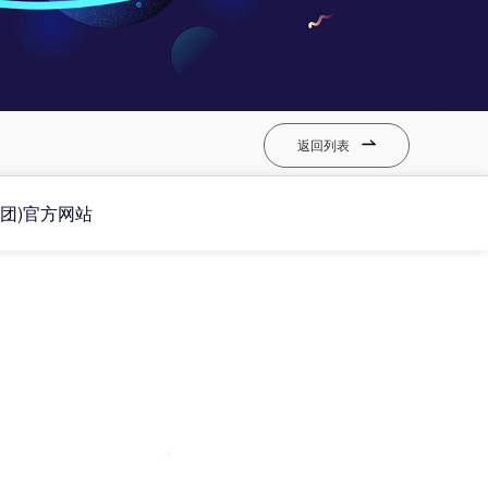
返回列表

团)官方网站