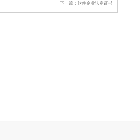
下一篇：
软件企业认定证书