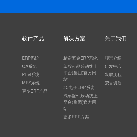
软件产品
解决方案
关于我们
ERP系统
精密五金ERP系统
顺景介绍
OA系统
塑胶制品乐动线上
研发中心
平台(集团)官方网
PLM系统
发展历程
站
MES系统
荣誉资质
3C电子ERP系统
更多ERP产品
汽车配件乐动线上
平台(集团)官方网
站
更多ERP方案