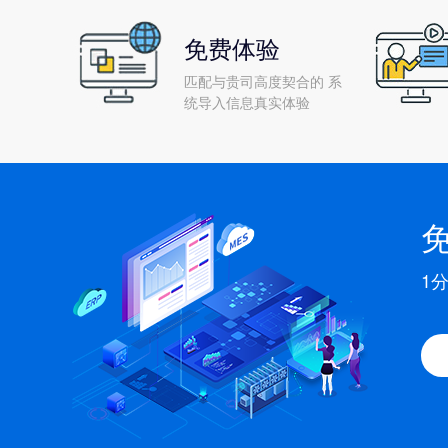
免费体验
匹配与贵司高度契合的 系
统导入信息真实体验
1