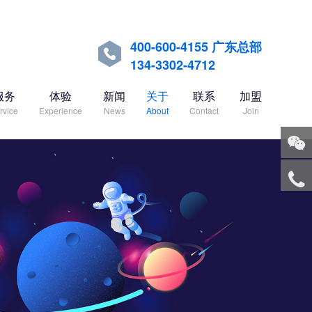
400-600-4155 广东总部

134-3302-4712
服务
体验
新闻
关于
联系
加盟
rvice
Experience
News
About
Contact
Join
关注
微信
服务
热线
回到
顶部