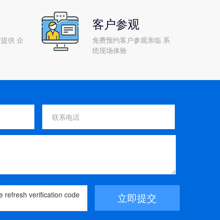
客户参观
提供 企
免费预约客户参观亲临 系
统现场体验
立即提交