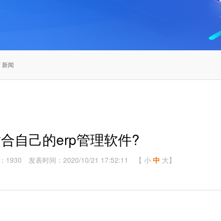
 新闻
合自己的erp管理软件?
：1930
发表时间：2020/10/21 17:52:11
【
小
中
大
】