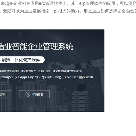
多企业都在应用erp管理软件了。其，erp管理软件的应用，可以贯
件，无疑可以为企业发展增添一份很大的助力。那么企业如何选择适合自己