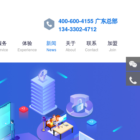
400-600-4155 广东总部

134-3302-4712
服务
体验
新闻
关于
联系
加盟
rvice
Experience
News
About
Contact
Join
关注
微信
服务
热线
回到
顶部