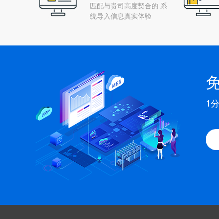
匹配与贵司高度契合的 系
统导入信息真实体验
1