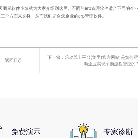
顺景软件小编就为大家介绍到这里。不同的erp管理软件适合不同的企
三个方面来选择，从而找到适合您企业的erp管理软件。
下一篇：
乐动线上平台(集团)官方网站 是如何帮
返回目录
助企业实现采购流程管控的?
免费演示
专家诊断