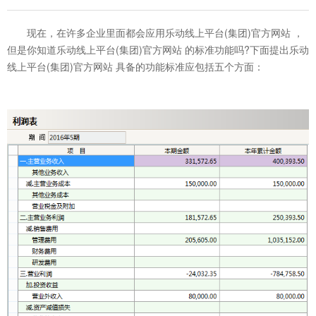
现在，在许多企业里面都会应用乐动线上平台(集团)官方网站 ，
但是你知道乐动线上平台(集团)官方网站 的标准功能吗?下面提出乐动
线上平台(集团)官方网站 具备的功能标准应包括五个方面：